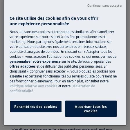
Continuer sans accepter
Ce site utilise des cookies afin de vous offrir
une expérience personnalisée
ATTENTION!
RISQUE D'ÉTOUFFEMENT
Nous utilisons des cookies et technologies similaires afin d’améliorer
votre expérience sur notre site et à des fins promotionnelles et
Petites pièces non destinées aux enfants de
marketing. Nous partageons également certaines informations sur
votre utilisation du site avec nos partenaires en réseaux sociaux,
moins de 3 ans. Garder toutes les petites pièces
publicité et analyses de données. En cliquant sur « Accepter tous les
et l'emballage hors de portée des enfants.
cookies », vous acceptez l’utilisation de cookies, ce qui nous permet de
personnaliser votre expérience
sur le site, de vous proposer des
offres adaptées
et de diffuser des publicités personnalisées. En
Seuls les adultes devraient utiliser ou installer le
choisissant « Continuer sans accepter », vous bloquez les cookies non
produit.
essentiels et certaines fonctionnalités ou services du site pourraient ne
pas fonctionner pleinement. Pour en savoir plus, consultez notre
Assurez-vous d'utiliser le produit uniquement
Politique relative aux cookies
et notre
Déclaration de
confidentialité
.
pour son usage prévu et vérifiez qu'il est une
pièce compatible avec le produit concerné.
Paramètres des cookies
Autoriser tous les
N'utilisez pas et n'installez pas le produit s'il est
cookies
endommagé.