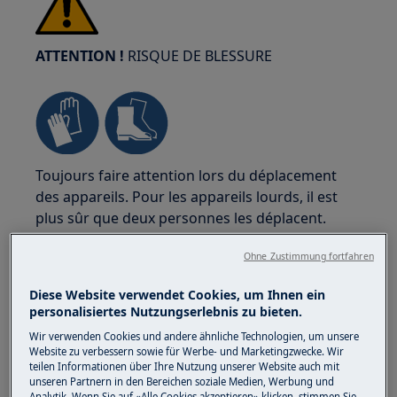
ATTENTION !
RISQUE DE BLESSURE
Toujours faire attention lors du déplacement
des appareils. Pour les appareils lourds, il est
plus sûr que deux personnes les déplacent.
Utilisez toujours des gants de sécurité et des
Ohne Zustimmung fortfahren
chaussures de sécurité. Portez des gants de
sécurité en tout temps pour vous protéger des
Diese Website verwendet Cookies, um Ihnen ein
coupures dues aux bords tranchants.
personalisiertes Nutzungserlebnis zu bieten.
Wir verwenden Cookies und andere ähnliche Technologien, um unsere
Website zu verbessern sowie für Werbe- und Marketingzwecke. Wir
teilen Informationen über Ihre Nutzung unserer Website auch mit
unseren Partnern in den Bereichen soziale Medien, Werbung und
Analytik. Wenn Sie auf «Alle Cookies akzeptieren» klicken, stimmen Sie