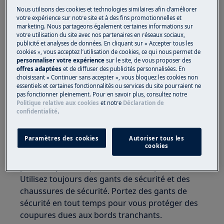
Nous utilisons des cookies et technologies similaires afin d’améliorer
votre expérience sur notre site et à des fins promotionnelles et
marketing. Nous partageons également certaines informations sur
votre utilisation du site avec nos partenaires en réseaux sociaux,
publicité et analyses de données. En cliquant sur « Accepter tous les
cookies », vous acceptez l’utilisation de cookies, ce qui nous permet de
personnaliser votre expérience
sur le site, de vous proposer des
offres adaptées
et de diffuser des publicités personnalisées. En
ATTENTION !
RISQUE DE BLESSURE
choisissant « Continuer sans accepter », vous bloquez les cookies non
essentiels et certaines fonctionnalités ou services du site pourraient ne
pas fonctionner pleinement. Pour en savoir plus, consultez notre
Politique relative aux cookies
et notre
Déclaration de
confidentialité
.
Paramètres des cookies
Autoriser tous les
Faites toujours attention lorsque vous déplacez
cookies
des appareils. Pour les appareils lourds, il est
plus sûr que deux personnes les déplacent.
Utilisez toujours des gants de sécurité et des
chaussures de sécurité. Portez des gants de
sécurité en tout temps pour vous protéger des
coupures dues aux bords tranchants.