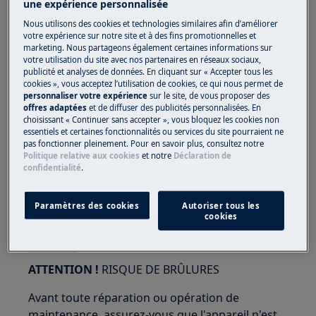
une expérience personnalisée
Nous utilisons des cookies et technologies similaires afin d’améliorer
votre expérience sur notre site et à des fins promotionnelles et
marketing. Nous partageons également certaines informations sur
ATTENTION !
RISQUE DE BLESSURE AUX YEUX
votre utilisation du site avec nos partenaires en réseaux sociaux,
publicité et analyses de données. En cliquant sur « Accepter tous les
cookies », vous acceptez l’utilisation de cookies, ce qui nous permet de
personnaliser votre expérience
sur le site, de vous proposer des
offres adaptées
et de diffuser des publicités personnalisées. En
choisissant « Continuer sans accepter », vous bloquez les cookies non
essentiels et certaines fonctionnalités ou services du site pourraient ne
pas fonctionner pleinement. Pour en savoir plus, consultez notre
Portez des lunettes de sécurité si vous effectuez
Politique relative aux cookies
et notre
Déclaration de
des travaux de maintenance ou de réparation
confidentialité
.
impliquant des ressorts.
Paramètres des cookies
Autoriser tous les
cookies
ATTENTION !
RISQUE DE BRÛLURES
Avant toute réparation ou opération de
maintenance, assurez-vous que l'appareil n'est