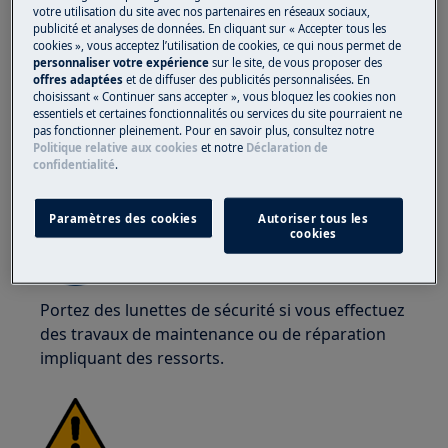
chaussures de sécurité. Portez des gants de
votre utilisation du site avec nos partenaires en réseaux sociaux,
sécurité en tout temps pour vous protéger des
publicité et analyses de données. En cliquant sur « Accepter tous les
coupures dues aux bords tranchants.
cookies », vous acceptez l’utilisation de cookies, ce qui nous permet de
personnaliser votre expérience
sur le site, de vous proposer des
offres adaptées
et de diffuser des publicités personnalisées. En
choisissant « Continuer sans accepter », vous bloquez les cookies non
essentiels et certaines fonctionnalités ou services du site pourraient ne
pas fonctionner pleinement. Pour en savoir plus, consultez notre
Politique relative aux cookies
et notre
Déclaration de
confidentialité
.
ATTENTION !
RISQUE DE BLESSURE AUX YEUX
Paramètres des cookies
Autoriser tous les
cookies
Portez des lunettes de sécurité si vous effectuez
des travaux de maintenance ou de réparation
impliquant des ressorts.