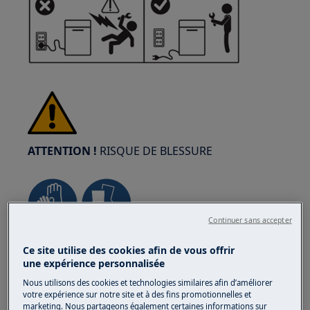
ATTENTION !
RISQUE DE BLESSURE
Continuer sans accepter
Faites toujours attention lorsque vous déplacez
Ce site utilise des cookies afin de vous offrir
des appareils. Pour les appareils lourds, il est
une expérience personnalisée
plus sûr que deux personnes les déplacent.
Nous utilisons des cookies et technologies similaires afin d’améliorer
Utilisez toujours des gants de sécurité et des
votre expérience sur notre site et à des fins promotionnelles et
marketing. Nous partageons également certaines informations sur