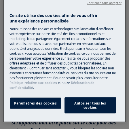
connaissances spécifiques et ne peuvent être
Continuer sans accepter
effectués que par des ingénieurs de service
Ce site utilise des cookies afin de vous offrir
qualifiés et autorisés.
une expérience personnalisée
Cette plateforme n'est pas équipée d'un
Nous utilisons des cookies et technologies similaires afin d’améliorer
votre expérience sur notre site et à des fins promotionnelles et
interrupteur ON/OFF.
marketing. Nous partageons également certaines informations sur
votre utilisation du site avec nos partenaires en réseaux sociaux,
Avant d'accéder aux composants internes,
publicité et analyses de données. En cliquant sur « Accepter tous les
retirez la fiche de la prise pour couper
cookies », vous acceptez l’utilisation de cookies, ce qui nous permet de
personnaliser votre expérience
sur le site, de vous proposer des
l'alimentation électrique.
offres adaptées
et de diffuser des publicités personnalisées. En
choisissant « Continuer sans accepter », vous bloquez les cookies non
Certains composants de la partie mécanique
essentiels et certaines fonctionnalités ou services du site pourraient ne
pas fonctionner pleinement. Pour en savoir plus, consultez notre
peuvent provoquer des blessures, portez donc
Politique relative aux cookies
et notre
Déclaration de
une protection appropriée et procédez avec
confidentialité
.
prudence.
Paramètres des cookies
Autoriser tous les
Videz toujours l'appareil de toute l'eau avant
cookies
de le poser sur le côté.
Si l'appareil doit être placé sur le côté pour des