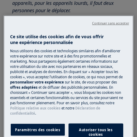
appareils, pour les appareils lourds, il faut deux
personnes pour le déplacer.
Utilisez toujours des gants de sécurité et des
Continuer sans accepter
chaussures fermées.
Ce site utilise des cookies afin de vous offrir
Veuillez noter que l'auto-réparation ou la réparation
une expérience personnalisée
non professionnelle peut avoir des conséquences sur
Nous utilisons des cookies et technologies similaires afin d’améliorer
la sécurité si elle n'est pas effectuée correctement
votre expérience sur notre site et à des fins promotionnelles et
marketing. Nous partageons également certaines informations sur
votre utilisation du site avec nos partenaires en réseaux sociaux,
Démontage et assemblage du plateau à
publicité et analyses de données. En cliquant sur « Accepter tous les
couverts et du panier central
cookies », vous acceptez l’utilisation de cookies, ce qui nous permet de
personnaliser votre expérience
sur le site, de vous proposer des
offres adaptées
et de diffuser des publicités personnalisées. En
La procédure est similaire pour les deux paniers
choisissant « Continuer sans accepter », vous bloquez les cookies non
et se fait avec les paniers complètement sortis
essentiels et certaines fonctionnalités ou services du site pourraient ne
pas fonctionner pleinement. Pour en savoir plus, consultez notre
Politique relative aux cookies
et notre
Déclaration de
confidentialité
.
Paramètres des cookies
Autoriser tous les
cookies