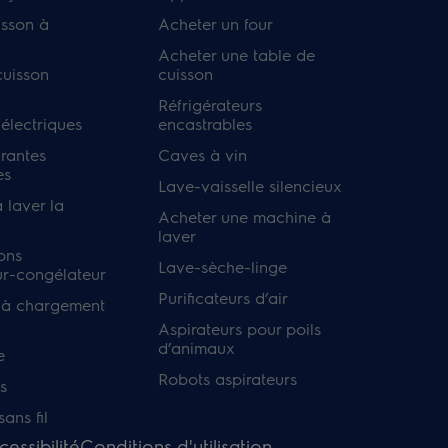
isson à
Acheter un four
Acheter une table de
cuisson
cuisson
Réfrigérateurs
 électriques
encastrables
irantes
Caves à vin
es
Lave-vaisselle silencieux
 laver la
Acheter une machine à
laver
ons
Lave-sèche-linge
ur-congélateur
Purificateurs d’air
 à chargement
Aspirateurs pour poils
d’animaux
e
Robots aspirateurs
s
ans fil
cessibilité
Conditions d'utilisation