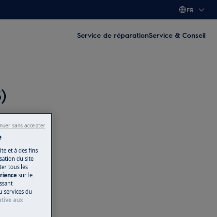
FR
Service de réparation
Service & Conseil
)
nuer sans accepter
e
te et à des fins
ation du site
ter tous les
érience
sur le
issant
u services du
ative aux