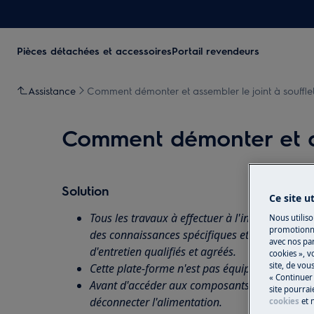
Pièces détachées et accessoires
Portail revendeurs
Assistance
Comment démonter et assembler le joint à soufflet
Comment démonter et ass
Solution
Ce site u
Tous les travaux à effectuer à l'intérieur de l
Nous utiliso
promotionne
des connaissances spécifiques et ne peuvent ê
avec nos par
d'entretien qualifiés et agréés.
cookies », v
site, de vo
Cette plate-forme n'est pas équipée d'un int
« Continuer 
Avant d'accéder aux composants internes, retir
site pourrai
déconnecter l'alimentation.
cookies
et 