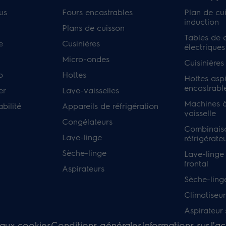
us
Fours encastrables
Plan de cu
induction
Plans de cuisson
Tables de 
e
Cusinières
électriques
Micro-ondes
Cuisinières
p
Hottes
Hottes asp
encastrabl
er
Lave-vaisselles
Machines à
bilité
Appareils de réfrigération
vaisselle
Congélateurs
Combinais
Lave-linge
réfrigérate
Sèche-linge
Lave-linge
frontal
Aspirateurs
Sèche-ling
Climatiseur
Aspirateur s
 aux cookies
Conditions générales
Informations sur l'ac