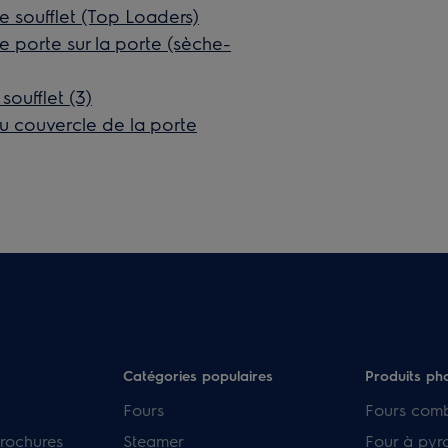
 soufflet (Top Loaders)
 porte sur la porte (sèche-
oufflet (3)
u couvercle de la porte
Catégories populaires
Produits ph
Fours
Fours com
rochures
Steamer
Four à pyr