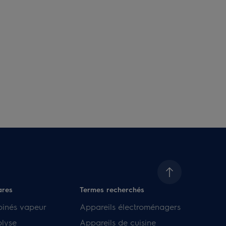
ares
Termes recherchés
binés vapeur
Appareils électroménagers
olyse
Appareils de cuisine