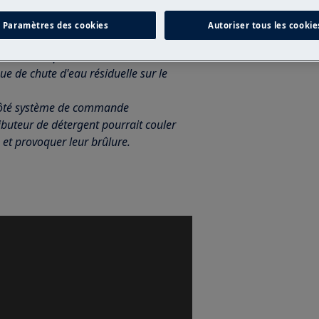
peuvent provoquer des blessures,
cédez avec prudence.
Paramètres des cookies
Autoriser tous les cookie
e le poser sur le côté.
'entretien ou pour une autre raison,
que de chute d'eau résiduelle sur le
 (côté système de commande
ributeur de détergent pourrait couler
 et provoquer leur brûlure.