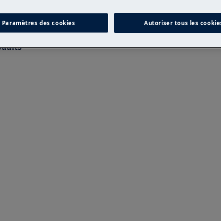
n non professionnelle peut avoir des
Paramètres des cookies
Autoriser tous les cookie
tuée correctement
oduits