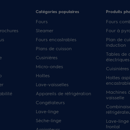
Catégories populaires
Produits ph
Fours
Fours com
rochures
Steamer
Four à pyr
us
Fours encastrables
Plan de cu
induction
Plans de cuisson
Tables de 
e
Cusinières
électriques
Micro-ondes
Cuisinières
p
Hottes
Hottes asp
encastrabl
er
Lave-vaisselles
Machines à
bilité
Appareils de réfrigération
vaisselle
Congélateurs
Combinais
Lave-linge
réfrigérate
Sèche-linge
Lave-linge
frontal
Aspirateurs