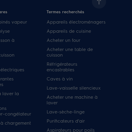
ares
Termes recherchés
binés vapeur
Appareils électroménagers
olyse
Appareils de cuisine
isson à
Acheter un four
Acheter une table de
cuisson
cuisson
Réfrigérateurs
 électriques
encastrables
irantes
Caves à vin
es
Lave-vaisselle silencieux
 laver la
Acheter une machine à
laver
ons
Lave-sèche-linge
ur-congélateur
Purificateurs d’air
 à chargement
Aspirateurs pour poils