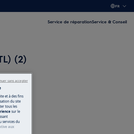
FR
Service de réparation
Service & Conseil
L) (2)
nuer sans accepter
e
te et à des fins
ation du site
ter tous les
érience
sur le
issant
u services du
ative aux