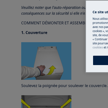
Veuillez noter que l'auto-réparation ou la réparatio
Ce site u
conséquences sur la sécurité si elle n'est pas effec
Nous utiliso
COMMENT DÉMONTER ET ASSEMBLER LA CHAR
promotionne
avec nos par
cookies », v
1. Couverture
site, de vo
« Continuer 
site pourrai
cookies
et 
Soulevez la poignée pour soulever le couvercle.