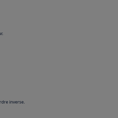
r.
rdre inverse.