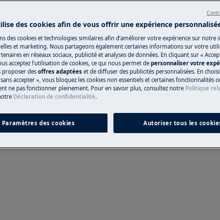
Conti
n non professionnelle peut avoir des
tilise des cookies afin de vous offrir une expérience personnalisé
tuée correctement
ns des cookies et technologies similaires afin d’améliorer votre expérience sur notre si
NIÈRE DE PORTE
lles et marketing. Nous partageons également certaines informations sur votre utilis
tenaires en réseaux sociaux, publicité et analyses de données. En cliquant sur « Accep
ous acceptez l’utilisation de cookies, ce qui nous permet de
personnaliser votre exp
us proposer des
offres adaptées
et de diffuser des publicités personnalisées. En chois
sans accepter », vous bloquez les cookies non essentiels et certaines fonctionnalités o
ent ne pas fonctionner pleinement. Pour en savoir plus, consultez notre
Politique rel
notre
Déclaration de confidentialité
.
Paramètres des cookies
Autoriser tous les cookie