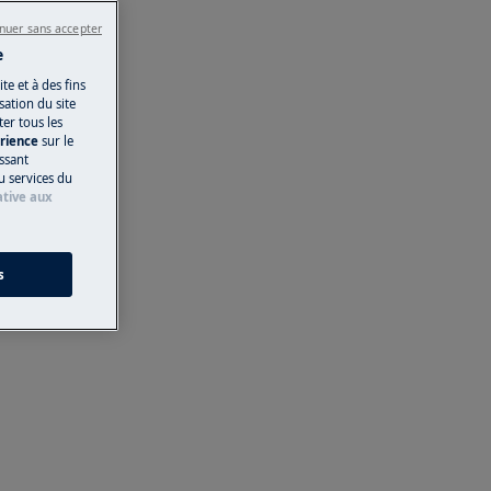
nuer sans accepter
e
te et à des fins
ation du site
ter tous les
érience
sur le
issant
u services du
ative aux
s