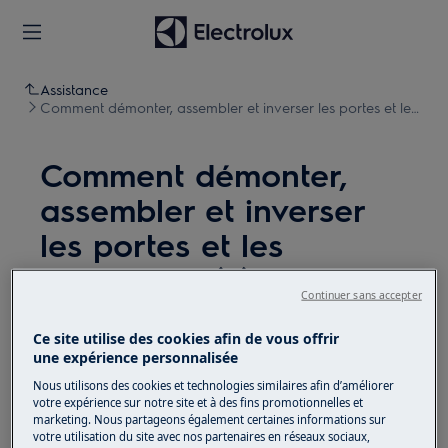
Assistance
Comment démonter, assembler et inverser les portes et les
charnières (9)
Comment démonter,
assembler et inverser
les portes et les
charnières (9)
Continuer sans accepter
Solution
Ce site utilise des cookies afin de vous offrir
une expérience personnalisée
Avant toute opération de maintenance, éteignez
Nous utilisons des cookies et technologies similaires afin d’améliorer
l'appareil et débranchez la fiche secteur de la
prise.
votre expérience sur notre site et à des fins promotionnelles et
marketing. Nous partageons également certaines informations sur
Faites toujours attention lorsque vous déplacez des
votre utilisation du site avec nos partenaires en réseaux sociaux,