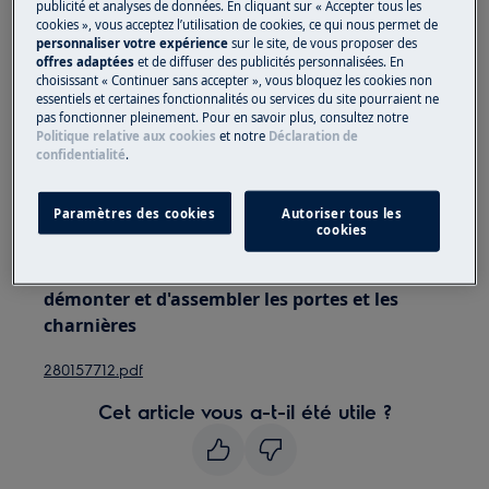
publicité et analyses de données. En cliquant sur « Accepter tous les
appareils, pour les appareils lourds, il faut deux
cookies », vous acceptez l’utilisation de cookies, ce qui nous permet de
personnes pour le déplacer.
personnaliser votre expérience
sur le site, de vous proposer des
offres adaptées
et de diffuser des publicités personnalisées. En
Utilisez toujours des gants de sécurité et des
choisissant « Continuer sans accepter », vous bloquez les cookies non
essentiels et certaines fonctionnalités ou services du site pourraient ne
chaussures fermées.
pas fonctionner pleinement. Pour en savoir plus, consultez notre
Politique relative aux cookies
et notre
Déclaration de
Veuillez noter que l'auto-réparation ou la réparation
confidentialité
.
non professionnelle peut avoir des conséquences sur
la sécurité si elle n'est pas effectuée correctement
Paramètres des cookies
Autoriser tous les
cookies
Les instructions sur les portes inversées
fournissent des informations sur la façon de
démonter et d'assembler les portes et les
charnières
280157712.pdf
Cet article vous a-t-il été utile ?