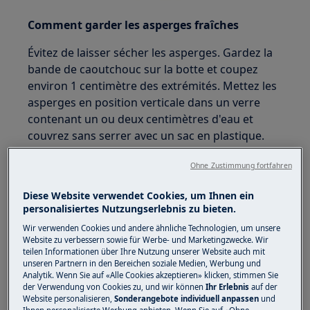
Comment garder les asperges fraîches
Évitez de laisser sécher les asperges. Gardez la
bande de caoutchouc sur la botte et coupez
environ 1 centimètre des extrémités. Mettez les
asperges en position verticale dans un verre
contenant un ou deux centimètres d'eau et
couvrez sans serrer avec un sac en plastique.
Elles resteront croquantes jusqu'à 7 jours.
Ohne Zustimmung fortfahren
Vous pouvez aussi envelopper les asperges
Diese Website verwendet Cookies, um Ihnen ein
dans un torchon de cuisine humide.
personalisiertes Nutzungserlebnis zu bieten.
Wir verwenden Cookies und andere ähnliche Technologien, um unsere
Website zu verbessern sowie für Werbe- und Marketingzwecke. Wir
teilen Informationen über Ihre Nutzung unserer Website auch mit
unseren Partnern in den Bereichen soziale Medien, Werbung und
Analytik. Wenn Sie auf «Alle Cookies akzeptieren» klicken, stimmen Sie
der Verwendung von Cookies zu, und wir können
Ihr Erlebnis
auf der
Website personalisieren,
Sonderangebote individuell anpassen
und