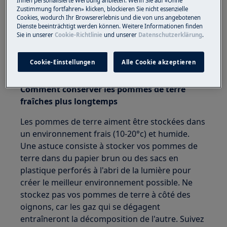
Ihnen personalisierte Werbung anbieten. Wenn Sie auf «Ohne
Zustimmung fortfahren» klicken, blockieren Sie nicht essenzielle
Cookies, wodurch Ihr Browsererlebnis und die von uns angebotenen
Dienste beeinträchtigt werden können. Weitere Informationen finden
Sie in unserer
Cookie-Richtlinie
und unserer
Datenschutzerklärung
.
Cookie-Einstellungen
Alle Cookie akzeptieren
Comment conserver les pommes de terre
fraîches plus longtemps
Les pommes de terre aiment être stockées dans
un environnement frais (10-20°c) et humide.
Une astuce consiste à stocker vos pommes de
terre dans du papier brun ou des sacs en
plastique perforés à l'abri de la lumière pour
créer le meilleur environnement possible. Ne
stockez pas vos pommes de terre à côté des
oignons, car les gaz qui se dégagent
entraîneront la décomposition de l'autre. Suivez