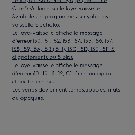
Care") s'allume sur le lave-vaisselle
Symboles et programmes sur votre lave-
vaisselle Electrolux
Le lave-vaisselle affiche le message
d'erreur i50, i51, i52, i53, i54, i55, i56, i57,
i58, i59, i5A, i5B (i5H), i5C, i5D, i5E, i5F, 5
clignotements ou 5 bips
Le lave-vaisselle affiche le message
d'erreur i10, .10, i11, i12, C1, émet un bip ou
clignote une fois
Les verres deviennent ternes,troubles, mats
ou opaques.