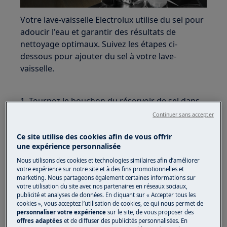
Votre lave-vaisselle Electrolux utilise du sel pour
adoucir l'eau et garantir des résultats de
nettoyage optimaux. Suivez les étapes ci-
dessous pour ajouter du sel à votre lave-
vaisselle.
1. Tournez le bouchon du réservoir de sel dans
le sens inverse des aiguilles d'une montre et
Continuer sans accepter
retirez-le.
Ce site utilise des cookies afin de vous offrir
2. Si vous ajoutez du sel pour la première fois :
une expérience personnalisée
Versez 1 litre d'eau dans le réservoir à sel.
Nous utilisons des cookies et technologies similaires afin d’améliorer
votre expérience sur notre site et à des fins promotionnelles et
3. Remplissez le réservoir à sel avec du sel pour
marketing. Nous partageons également certaines informations sur
votre utilisation du site avec nos partenaires en réseaux sociaux,
lave-vaisselle à l'aide de l'entonnoir.
publicité et analyses de données. En cliquant sur « Accepter tous les
cookies », vous acceptez l’utilisation de cookies, ce qui nous permet de
4. Secouez soigneusement l'entonnoir par sa
personnaliser votre expérience
sur le site, de vous proposer des
offres adaptées
et de diffuser des publicités personnalisées. En
poignée pour récupérer les derniers granulés à