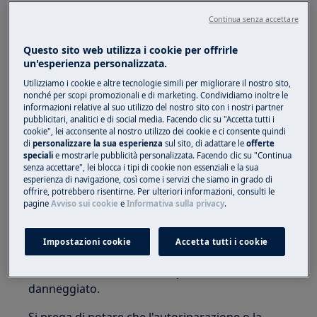
Continua senza accettare
Questo sito web utilizza i cookie per offrirle
un'esperienza personalizzata.
ATTENZIONE!
PERICOLO DI SOFFOCAMENTO
Utilizziamo i cookie e altre tecnologie simili per migliorare il nostro sito,
nonché per scopi promozionali e di marketing. Condividiamo inoltre le
Piccole parti non adatte a bambini di età
informazioni relative al suo utilizzo del nostro sito con i nostri partner
inferiore ai 3 anni. Tenere tutte le piccole parti e
pubblicitari, analitici e di social media. Facendo clic su "Accetta tutti i
cookie", lei acconsente al nostro utilizzo dei cookie e ci consente quindi
l'imballaggio fuori dalla portata dei bambini.
di
personalizzare la sua esperienza
sul sito, di adattare le
offerte
speciali
e mostrarle pubblicità personalizzata. Facendo clic su "Continua
Solo gli adulti dovrebbero usare o installare il
senza accettare", lei blocca i tipi di cookie non essenziali e la sua
prodotto.
esperienza di navigazione, così come i servizi che siamo in grado di
offrire, potrebbero risentirne. Per ulteriori informazioni, consulti le
pagine
Avviso sui cookie
e
Informativa sulla privacy
.
Assicuratevi di utilizzare il prodotto solo per lo
scopo previsto e verificate che sia una parte
compatibile con il prodotto destinato.
Impostazioni cookie
Accetta tutti i cookie
Non utilizzare o installare il prodotto se
danneggiato.