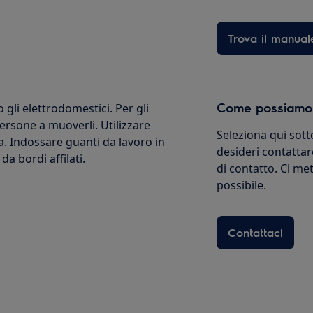
Trova il manual
Come possiamo a
li elettrodomestici. Per gli
ersone a muoverli. Utilizzare
Seleziona qui sotto
a. Indossare guanti da lavoro in
desideri contattar
a bordi affilati.
di contatto. Ci m
possibile.
Contattaci