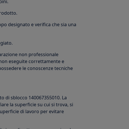
bini.
prodotto.
copo designato e verifica che sia una
giato.
iparazione non professionale
non eseguite correttamente e
 possedere le conoscenze tecniche
to di sblocco 140067355010. La
re la superficie su cui si trova, si
perficie di lavoro per evitare