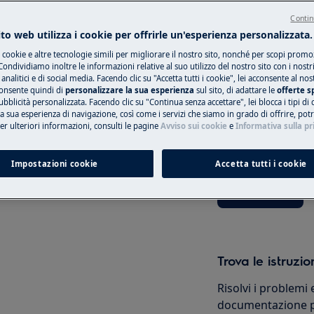
Contin
to web utilizza i cookie per offrirle un'esperienza personalizzata.
i cookie e altre tecnologie simili per migliorare il nostro sito, nonché per scopi promoz
Prenotare un tec
ondividiamo inoltre le informazioni relative al suo utilizzo del nostro sito con i nostr
 analitici e di social media. Facendo clic su "Accetta tutti i cookie", lei acconsente al nos
consente quindi di
personalizzare la sua esperienza
sul sito, di adattare le
offerte s
Hai un problema c
bblicità personalizzata. Facendo clic su "Continua senza accettare", lei blocca i tipi di
non puoi risolvere
 la sua esperienza di navigazione, così come i servizi che siamo in grado di offrire, po
manutenzione, disattivare
appuntamento con 
Per ulteriori informazioni, consulti le pagine
Avviso sui cookie
e
Informativa sulla pr
i corrente.
dell'assistenza aut
Impostazioni cookie
Accetta tutti i cookie
Prenota ora
Trova le istruzio
Risolvi i problemi 
documentazione pe