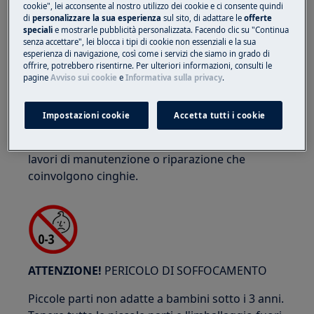
cookie", lei acconsente al nostro utilizzo dei cookie e ci consente quindi
di
personalizzare la sua esperienza
sul sito, di adattare le
offerte
speciali
e mostrarle pubblicità personalizzata. Facendo clic su "Continua
senza accettare", lei blocca i tipi di cookie non essenziali e la sua
ATTENZIONE!
RISCHIO DI SCHIACCIAMENTO
esperienza di navigazione, così come i servizi che siamo in grado di
offrire, potrebbero risentirne. Per ulteriori informazioni, consulti le
pagine
Avviso sui cookie
e
Informativa sulla privacy
.
Impostazioni cookie
Accetta tutti i cookie
Indossate guanti di protezione se eseguite
lavori di manutenzione o riparazione che
coinvolgono cinghie.
ATTENZIONE!
PERICOLO DI SOFFOCAMENTO
Piccole parti non adatte a bambini sotto i 3 anni.