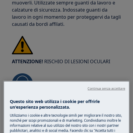
muoverli. Utilizzate sempre guanti da lavoro e
calzature di sicurezza. Indossate guanti da
lavoro in ogni momento per proteggervi da tagli
causati da bordi affilati.
ATTENZIONE!
RISCHIO DI LESIONI OCULARI
Continua senza accettare
Indossate occhiali di protezione se eseguite
Questo sito web utilizza i cookie per offrirle
un'esperienza personalizzata.
lavori di manutenzione o riparazione che
coinvolgono molle.
Utilizziamo i cookie e altre tecnologie simili per migliorare il nostro sito,
nonché per scopi promozionali e di marketing. Condividiamo inoltre le
informazioni relative al suo utilizzo del nostro sito con i nostri partner
pubblicitari, analitici e di social media. Facendo clic su "Accetta tutti i