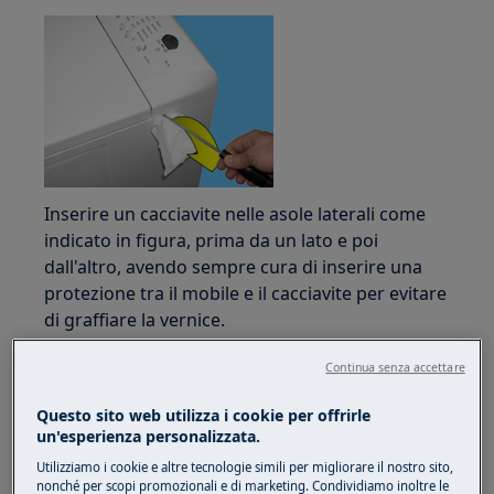
Inserire un cacciavite nelle asole laterali come
indicato in figura, prima da un lato e poi
dall'altro, avendo sempre cura di inserire una
protezione tra il mobile e il cacciavite per evitare
di graffiare la vernice.
Fare leva verso il basso per allargare
Continua senza accettare
leggermente il pannello di controllo e sganciare
le clip che lo fissano in posizione.
Questo sito web utilizza i cookie per offrirle
un'esperienza personalizzata.
Utilizziamo i cookie e altre tecnologie simili per migliorare il nostro sito,
nonché per scopi promozionali e di marketing. Condividiamo inoltre le