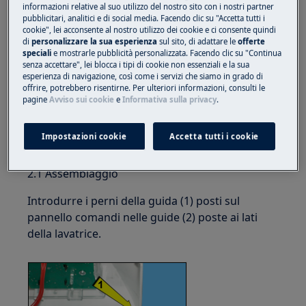
informazioni relative al suo utilizzo del nostro sito con i nostri partner
pubblicitari, analitici e di social media. Facendo clic su "Accetta tutti i
cookie", lei acconsente al nostro utilizzo dei cookie e ci consente quindi
di
personalizzare la sua esperienza
sul sito, di adattare le
offerte
speciali
e mostrarle pubblicità personalizzata. Facendo clic su "Continua
senza accettare", lei blocca i tipi di cookie non essenziali e la sua
esperienza di navigazione, così come i servizi che siamo in grado di
offrire, potrebbero risentirne. Per ulteriori informazioni, consulti le
pagine
Avviso sui cookie
e
Informativa sulla privacy
.
Sollevare leggermente la parte anteriore del
pannello di controllo.
Impostazioni cookie
Accetta tutti i cookie
Spostalo verso la parte posteriore.
2.1 Assemblaggio
Introdurre i perni della guida (1) posti sul
pannello comandi nelle guide (2) poste ai lati
della lavatrice.