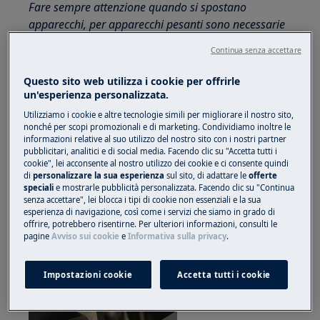
Fare sempre attenzione quando si spostano
apparecchi, per apparecchi pesanti sono necessarie
due persone per spostarli.
Continua senza accettare
Utilizzare sempre guanti di sicurezza e calzature
Questo sito web utilizza i cookie per offrirle
chiuse.
un'esperienza personalizzata.
Si prega di notare che l'auto-riparazione o la
Utilizziamo i cookie e altre tecnologie simili per migliorare il nostro sito,
nonché per scopi promozionali e di marketing. Condividiamo inoltre le
riparazione non professionale possono avere
informazioni relative al suo utilizzo del nostro sito con i nostri partner
conseguenze sulla sicurezza se non eseguite
pubblicitari, analitici e di social media. Facendo clic su "Accetta tutti i
cookie", lei acconsente al nostro utilizzo dei cookie e ci consente quindi
correttamente
di
personalizzare la sua esperienza
sul sito, di adattare le
offerte
speciali
e mostrarle pubblicità personalizzata. Facendo clic su "Continua
SICUREZZA PORTA (CON FLANGIA INCORPORATA)
senza accettare", lei blocca i tipi di cookie non essenziali e la sua
esperienza di navigazione, così come i servizi che siamo in grado di
Rimuovere l'anello di plastica che fissa la tenuta
offrire, potrebbero risentirne. Per ulteriori informazioni, consulti le
pagine
Avviso sui cookie
e
Informativa sulla privacy
.
a soffietto al mobile.
Liberare la tenuta a soffietto dall'armadio.
Impostazioni cookie
Accetta tutti i cookie