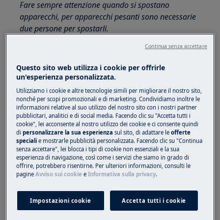
Fare sempre attenzione quando si spostano
apparecchi, per apparecchi pesanti sono necessarie
due persone per spostarli.
Utilizzare sempre guanti di sicurezza e calzature
Continua senza accettare
chiuse.
Questo sito web utilizza i cookie per offrirle
un'esperienza personalizzata.
Si prega di notare che l'auto-riparazione o la
riparazione non professionale possono avere
Utilizziamo i cookie e altre tecnologie simili per migliorare il nostro sito,
nonché per scopi promozionali e di marketing. Condividiamo inoltre le
conseguenze sulla sicurezza se non eseguite
informazioni relative al suo utilizzo del nostro sito con i nostri partner
correttamente
pubblicitari, analitici e di social media. Facendo clic su "Accetta tutti i
cookie", lei acconsente al nostro utilizzo dei cookie e ci consente quindi
di
personalizzare la sua esperienza
sul sito, di adattare le
offerte
Come smontare e montare il cassetto del
speciali
e mostrarle pubblicità personalizzata. Facendo clic su "Continua
detersivo:
senza accettare", lei blocca i tipi di cookie non essenziali e la sua
esperienza di navigazione, così come i servizi che siamo in grado di
Aprire il cassetto del detersivo. Il fermo (indicato
offrire, potrebbero risentirne. Per ulteriori informazioni, consulti le
pagine
Avviso sui cookie
e
Informativa sulla privacy
.
con il nome “PUSH”) sarà visibile sul lato
sinistro.
Impostazioni cookie
Accetta tutti i cookie