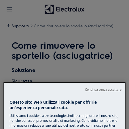
Supporto
Come rimuovere lo sportello (asciugatrice)
Come rimuovere lo
sportello (asciugatrice)
Soluzione
Sicurezza
Continua senza accettare
Tutti gli interventi da eseguire all'interno
dell'apparecchio richiedono competenze e
Questo sito web utilizza i cookie per offrirle
conoscenze specifiche e possono essere
un'esperienza personalizzata.
eseguiti solo da tecnici dell'assistenza
Utilizziamo i cookie e altre tecnologie simili per migliorare il nostro sito,
qualificati e autorizzati
nonché per scopi promozionali e di marketing. Condividiamo inoltre le
informazioni relative al suo utilizzo del nostro sito con i nostri partner