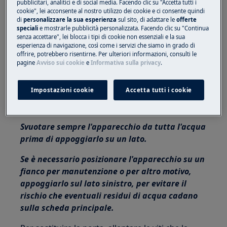
pubblicitari, analitici e di social media. Facendo clic su "Accetta tutti i
Questa piattaforma non è dotata di
cookie", lei acconsente al nostro utilizzo dei cookie e ci consente quindi
interruttore ON/OFF.
di
personalizzare la sua esperienza
sul sito, di adattare le
offerte
speciali
e mostrarle pubblicità personalizzata. Facendo clic su "Continua
Prima di accedere ai componenti interni,
senza accettare", lei blocca i tipi di cookie non essenziali e la sua
esperienza di navigazione, così come i servizi che siamo in grado di
staccare la spina dalla presa per scollegare
offrire, potrebbero risentirne. Per ulteriori informazioni, consulti le
l'alimentazione.
pagine
Avviso sui cookie
e
Informativa sulla privacy
.
Alcuni componenti della parte meccanica
Impostazioni cookie
Accetta tutti i cookie
potrebbero causare lesioni, indossare quindi
protezioni adeguate e procedere con cautela.
Svuotare sempre l'apparecchio da tutta l'acqua
prima di appoggiarlo su un lato.
Se è necessario posizionare l'apparecchio su un
fianco per manutenzione o per altro motivo,
appoggiarlo sul lato sinistro, per evitare il
rischio che eventuali residui di acqua cadano
sulla scheda principale.