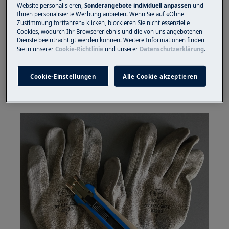
Website personalisieren,
Sonderangebote individuell anpassen
und
Ihnen personalisierte Werbung anbieten. Wenn Sie auf «Ohne
La sostituzione della guarnizione della porta
Zustimmung fortfahren» klicken, blockieren Sie nicht essenzielle
non è un compito semplice e richiede alcune
Cookies, wodurch Ihr Browsererlebnis und die von uns angebotenen
Dienste beeinträchtigt werden können. Weitere Informationen finden
competenze di base fai-da-te. Richiede anche
Sie in unserer
Cookie-Richtlinie
und unserer
Datenschutzerklärung
.
l'uso di un coltello affilato, quindi è necessario
indossare guanti protettivi. Non procedere con
Cookie-Einstellungen
Alle Cookie akzeptieren
la riparazione senza prima leggere l'avvertenza
di seguito: