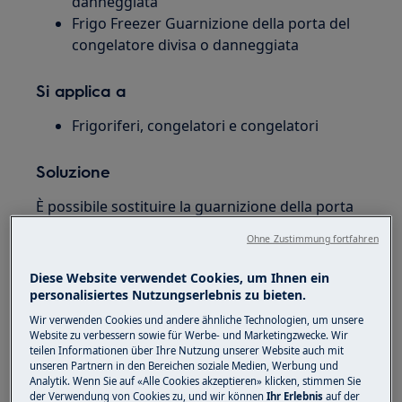
danneggiata
Frigo Freezer Guarnizione della porta del
congelatore divisa o danneggiata
Si applica a
Frigoriferi, congelatori e congelatori
Soluzione
È possibile sostituire la guarnizione della porta
del vostro elettrodomestico se è disponibile
Ohne Zustimmung fortfahren
come ricambio, altrimenti potrebbe essere
necessario sostituire la porta completa. Se hai i
Diese Website verwendet Cookies, um Ihnen ein
dettagli del tuo modello, puoi fare clic sul tuo
personalisiertes Nutzungserlebnis zu bieten.
marchio qui sotto per verificare se è disponibile,
Wir verwenden Cookies und andere ähnliche Technologien, um unsere
TI CONSIGLIAMO
di contattare il nostro partner
Website zu verbessern sowie für Werbe- und Marketingzwecke. Wir
teilen Informationen über Ihre Nutzung unserer Website auch mit
di assistenza per organizzare una visita da uno
unseren Partnern in den Bereichen soziale Medien, Werbung und
dei nostri ingegneri completamente formati che
Analytik. Wenn Sie auf «Alle Cookies akzeptieren» klicken, stimmen Sie
der Verwendung von Cookies zu, und wir können
Ihr Erlebnis
auf der
può sostituire la parte per te ...