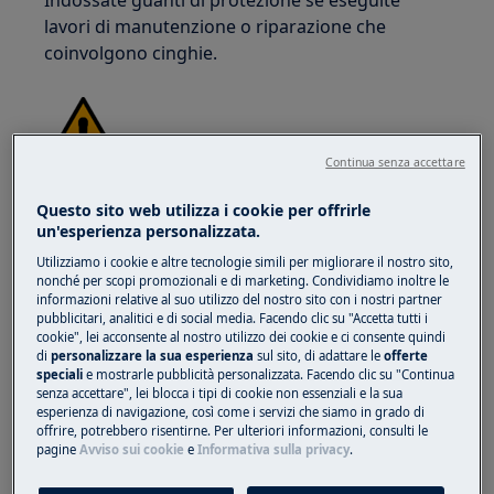
Indossate guanti di protezione se eseguite
lavori di manutenzione o riparazione che
coinvolgono cinghie.
Continua senza accettare
Questo sito web utilizza i cookie per offrirle
un'esperienza personalizzata.
Utilizziamo i cookie e altre tecnologie simili per migliorare il nostro sito,
nonché per scopi promozionali e di marketing. Condividiamo inoltre le
ATTENZIONE!
NON ADATTO AI BAMBINI
informazioni relative al suo utilizzo del nostro sito con i nostri partner
pubblicitari, analitici e di social media. Facendo clic su "Accetta tutti i
Tenere tutte le piccole parti e l'imballaggio fuori
cookie", lei acconsente al nostro utilizzo dei cookie e ci consente quindi
di
personalizzare la sua esperienza
sul sito, di adattare le
offerte
dalla portata dei bambini di età inferiore ai 3
speciali
e mostrarle pubblicità personalizzata. Facendo clic su "Continua
anni a causa del rischio di soffocamento.
senza accettare", lei blocca i tipi di cookie non essenziali e la sua
esperienza di navigazione, così come i servizi che siamo in grado di
L'installazione e l'uso devono essere eseguiti
offrire, potrebbero risentirne. Per ulteriori informazioni, consulti le
solo da adulti.
pagine
Avviso sui cookie
e
Informativa sulla privacy
.