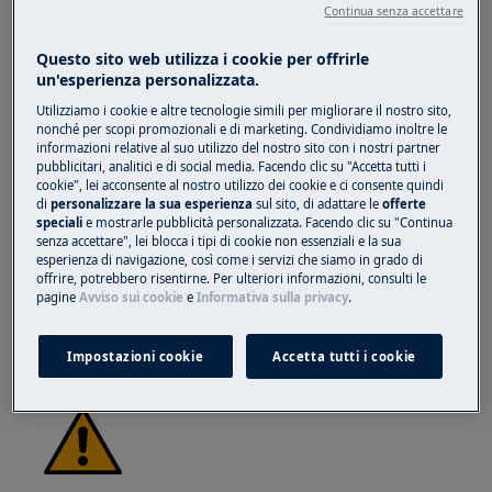
Continua senza accettare
causati da bordi affilati.
Questo sito web utilizza i cookie per offrirle
un'esperienza personalizzata.
Utilizziamo i cookie e altre tecnologie simili per migliorare il nostro sito,
nonché per scopi promozionali e di marketing. Condividiamo inoltre le
informazioni relative al suo utilizzo del nostro sito con i nostri partner
ATTENZIONE!
RISCHIO DI LESIONI OCULARI
pubblicitari, analitici e di social media. Facendo clic su "Accetta tutti i
cookie", lei acconsente al nostro utilizzo dei cookie e ci consente quindi
di
personalizzare la sua esperienza
sul sito, di adattare le
offerte
speciali
e mostrarle pubblicità personalizzata. Facendo clic su "Continua
senza accettare", lei blocca i tipi di cookie non essenziali e la sua
esperienza di navigazione, così come i servizi che siamo in grado di
offrire, potrebbero risentirne. Per ulteriori informazioni, consulti le
pagine
Avviso sui cookie
e
Informativa sulla privacy
.
Indossate gli occhiali di protezione se eseguite
lavori di manutenzione o riparazione che
Impostazioni cookie
Accetta tutti i cookie
coinvolgono molle.