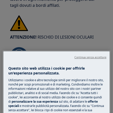
tagli dovuti a bordi affilati.
ATTENZIONE!
RISCHIO DI LESIONI OCULARI
Continua senza accettare
Questo sito web utilizza i cookie per offrirle
Indossate occhiali di protezione se eseguite
un'esperienza personalizzata.
lavori di manutenzione o riparazione che
Utilizziamo i cookie e altre tecnologie simili per migliorare il nostro sito,
coinvolgono molle.
nonché per scopi promozionali e di marketing. Condividiamo inoltre le
informazioni relative al suo utilizzo del nostro sito con i nostri partner
pubblicitari, analitici e di social media. Facendo clic su "Accetta tutti i
cookie", lei acconsente al nostro utilizzo dei cookie e ci consente quindi
di
personalizzare la sua esperienza
sul sito, di adattare le
offerte
speciali
e mostrarle pubblicità personalizzata. Facendo clic su "Continua
senza accettare", lei blocca i tipi di cookie non essenziali e la sua