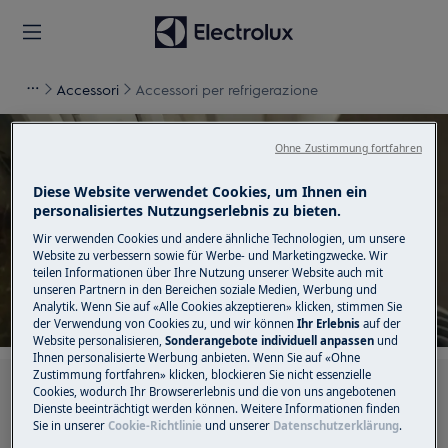
Accessori
Accessori per refrigerazione
Ohne Zustimmung fortfahren
Unterstützung für
Diese Website verwendet Cookies, um Ihnen ein
personalisiertes Nutzungserlebnis zu bieten.
Accessori per
Wir verwenden Cookies und andere ähnliche Technologien, um unsere
Website zu verbessern sowie für Werbe- und Marketingzwecke. Wir
refrigerazione
teilen Informationen über Ihre Nutzung unserer Website auch mit
unseren Partnern in den Bereichen soziale Medien, Werbung und
Analytik. Wenn Sie auf «Alle Cookies akzeptieren» klicken, stimmen Sie
der Verwendung von Cookies zu, und wir können
Ihr Erlebnis
auf der
Website personalisieren,
Sonderangebote individuell anpassen
und
Ihnen personalisierte Werbung anbieten. Wenn Sie auf «Ohne
Zustimmung fortfahren» klicken, blockieren Sie nicht essenzielle
Suchen Sie in unseren Support-Artikeln
Cookies, wodurch Ihr Browsererlebnis und die von uns angebotenen
Dienste beeinträchtigt werden können. Weitere Informationen finden
Sie in unserer
Cookie-Richtlinie
und unserer
Datenschutzerklärung
.