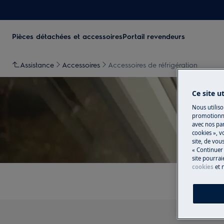
Pièces détachées et accessoires
Portail revendeurs
Assistance
Accessoires
Accessoires de réfrigération
Ce site u
Nous utiliso
promotionne
avec nos par
Soutie
cookies », v
site, de vo
« Continuer 
site pourrai
cookies
et 