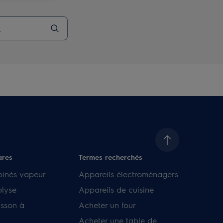
ares
Termes recherchés
binés vapeur
Appareils électroménagers
olyse
Appareils de cuisine
isson à
Acheter un four
Acheter une table de