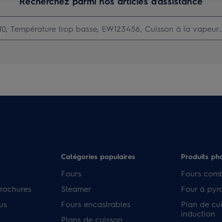
Recherchez parmi nos articles d'assistance
Catégories populaires
Produits ph
Fours
Fours com
rochures
Steamer
Four à pyr
us
Fours encastrables
Plan de cu
induction
Plans de cuisson