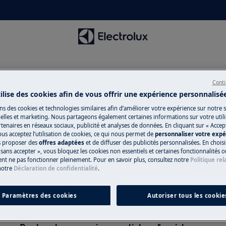
Conti
tilise des cookies afin de vous offrir une expérience personnalisé
ns des cookies et technologies similaires afin d’améliorer votre expérience sur notre si
lles et marketing. Nous partageons également certaines informations sur votre utilis
tenaires en réseaux sociaux, publicité et analyses de données. En cliquant sur « Accep
n pour Accessoires de réfrig
ous acceptez l’utilisation de cookies, ce qui nous permet de
personnaliser votre exp
us proposer des
offres adaptées
et de diffuser des publicités personnalisées. En chois
sans accepter », vous bloquez les cookies non essentiels et certaines fonctionnalités o
ent ne pas fonctionner pleinement. Pour en savoir plus, consultez notre
Politique rel
notre
Déclaration de confidentialité
.
Paramètres des cookies
Autoriser tous les cookie