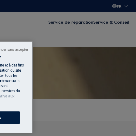
FR
Service de réparation
Service & Conseil
nuer sans accepter
e
te et à des fins
ation du site
ter tous les
ération
érience
sur le
issant
u services du
ative aux
s