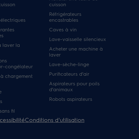
cuisson
cuisson
Réfrigérateurs
 électriques
encastrables
irantes
Caves à vin
es
Lave-vaisselle silencieux
 laver la
Acheter une machine à
laver
ons
Lave-sèche-linge
ur-congélateur
Purificateurs d’air
 à chargement
Aspirateurs pour poils
d’animaux
e
Robots aspirateurs
s
ans fil
cessibilité
Conditions d'utilisation