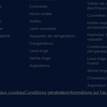
Tables de 
e
Cusinières
électriques
Micro-ondes
Cuisinières
p
Hottes
Hottes asp
encastrabl
er
Lave-vaisselles
Machines à
bilité
Appareils de réfrigération
vaisselle
Congélateurs
Combinais
Lave-linge
réfrigérate
Sèche-linge
Lave-linge
frontal
Aspirateurs
Sèche-ling
Climatiseur
Aspirateur s
 aux cookies
Conditions générales
Informations sur l'ac